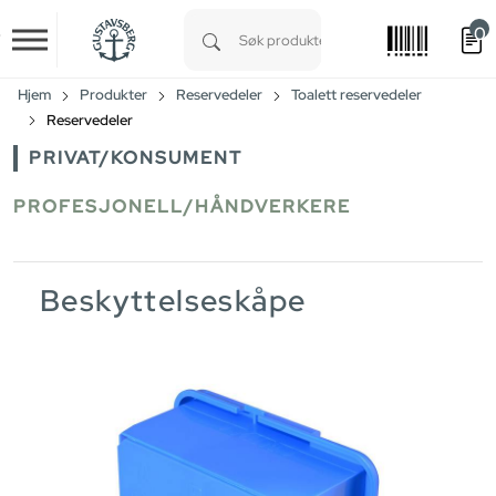
0
Skip to main content
Type 1 or more characters for results.
Hjem
Produkter
Reservedeler
Toalett reservedeler
Reservedeler
PRIVAT/KONSUMENT
PROFESJONELL/HÅNDVERKERE
Beskyttelseskåpe