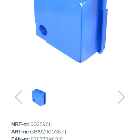
NRF-nr:
6025961 |
ART-nr:
GB1921100387 |
EAN-nr:
8711778141018