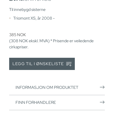
Til innebygd sisterne
Triomont XS, år 2008 -
385
NOK
(308
NOK
ekskl. MVA) * Prisende er veiledende
cirkapriser.
LEGG TIL I ØNSKELISTE
INFORMASJON OM PRODUKTET
FINN FORHANDLERE