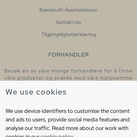
Baerekraft-Åpenhetsloven
Kontakt oss
Tilgjengelighetserklæring
FORHANDLER
Besøk en av våre mange forhandlere for å finne
våre produkter og snakke med våre hjelpsomme
kollegaer.
We use cookies
Finn din nærmeste forhandler
We use device identifiers to customise the content
and ads to users, provide social media features and
analyse our traffic. Read more about our work with
cookies in our
cookie policy
.