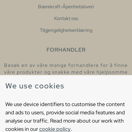
Baerekraft-Åpenhetsloven
Kontakt oss
Tilgjengelighetserklæring
FORHANDLER
Besøk en av våre mange forhandlere for å finne
våre produkter og snakke med våre hjelpsomme
kollegaer.
We use cookies
Finn din nærmeste forhandler
We use device identifiers to customise the content
and ads to users, provide social media features and
analyse our traffic. Read more about our work with
cookies in our
cookie policy
.