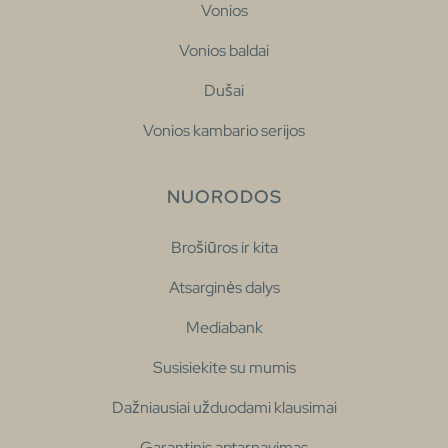
Vonios
Vonios baldai
Dušai
Vonios kambario serijos
NUORODOS
Brošiūros ir kita
Atsarginės dalys
Mediabank
Susisiekite su mumis
Dažniausiai užduodami klausimai
Garantinis aptarnavimas