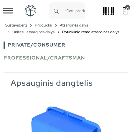
0
Skip to main content
Type 1 or more characters for results.
Gustavsberg
Produktai
Atsarginės dalys
Unitazų atsarginės dalys
Potinklinio rėmo atsarginės dalys
PRIVATE/CONSUMER
PROFESSIONAL/CRAFTSMAN
Apsauginis dangtelis