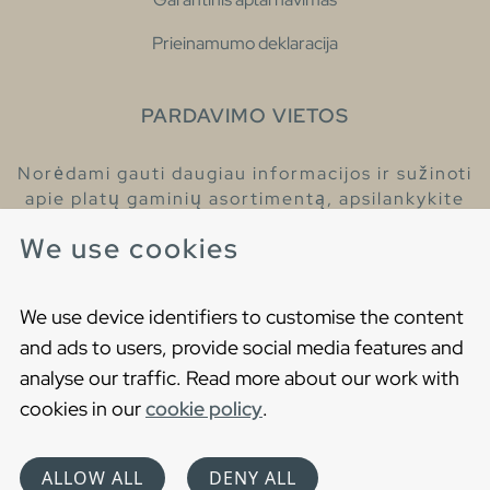
Prieinamumo deklaracija
PARDAVIMO VIETOS
Norėdami gauti daugiau informacijos ir sužinoti
apie platų gaminių asortimentą, apsilankykite
pas mūsų prekybos atstovus.
We use cookies
Raskite artimiausią prekybos atstovą
We use device identifiers to customise the content
and ads to users, provide social media features and
analyse our traffic. Read more about our work with
cookies in our
cookie policy
.
Copyright © 2021 Gustavsberg. All Rights Reserved
Cookies
Privatumo politika
ALLOW ALL
DENY ALL