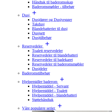
Håndtak til baderomsskap
Baderomsmøbler - tilbehør
Dusj
Dusjdører og Dusjvegger
Takdusj
Blandebatterier til dusj
Dusjsett
Dusjtilbehør
Reservedeler
Toalett reservedeler
Reservedeler til blandebatteri
Reservedeler til badekaret
Reservedeler til baderomsmøbler
Dusjdeler
Baderomstilbehør
Hjelpemidler baderom
Hjelpemiddel - Servant
Hjelpemiddel - Toalett
Hjelpemiddel - blandebatteri
Støttehåndtak
Våre populære serier