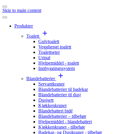
Skip to main content
Produkter
Toalett
Gulvtoalett
Vegghengt toalett
Toalettseter
Urinal
Hjelpemiddel - toalett
Innbyggingssystem
Blandebatterier
Servantkraner
Blandebatterier til badekar
Blandebatterier til dusj
Dusjsett
Kjøkkenkraner
Blandebatteri bidé
Blandebatterier – tilbehør
Hjelpemiddel - blandebatteri
Kjøkkenkraner - tilbehør
Badekar- og Dusjkraner - tilbehør