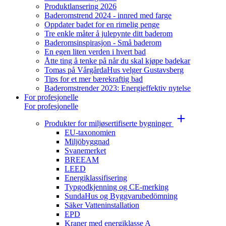
Produktlansering 2026
Baderomstrend 2024 - innred med farge
Oppdater badet for en rimelig penge
Tre enkle måter å julepynte ditt baderom
Baderomsinspirasjon - Små baderom
En egen liten verden i hvert bad
Åtte ting å tenke på når du skal kjøpe badekar
Tomas på VårgårdaHus velger Gustavsberg
Tips for et mer bærekraftig bad
Baderomstrender 2023: Energieffektiv nytelse
For profesjonelle
For profesjonelle
Produkter for miljøsertifiserte bygninger
EU-taxonomien
Miljöbyggnad
Svanemerket
BREEAM
LEED
Energiklassifisering
Typgodkjenning og CE-merking
SundaHus og Byggvarubedömning
Säker Vatteninstallation
EPD
Kraner med energiklasse A