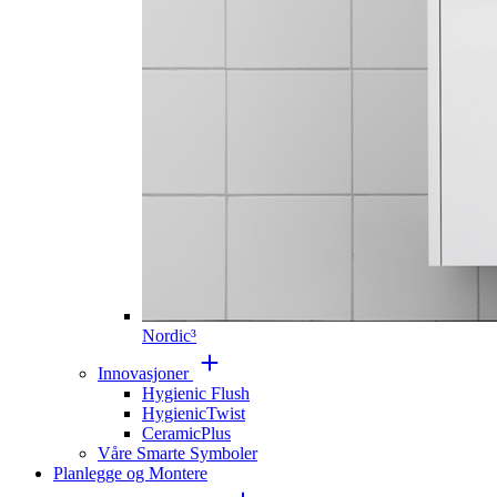
Nordic³
Innovasjoner
Hygienic Flush
HygienicTwist
CeramicPlus
Våre Smarte Symboler
Planlegge og Montere