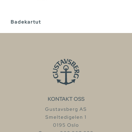
Badekartut
KONTAKT OSS
Gustavsberg AS
Smeltedigelen 1
0195 Oslo