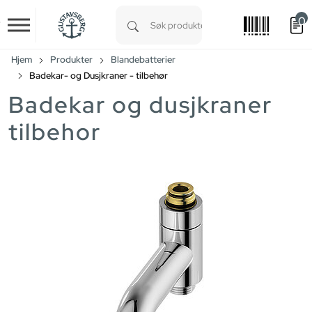
0
Skip to main content
Type 1 or more characters for results.
Hjem
Produkter
Blandebatterier
Badekar- og Dusjkraner - tilbehør
Badekar og dusjkraner
tilbehor