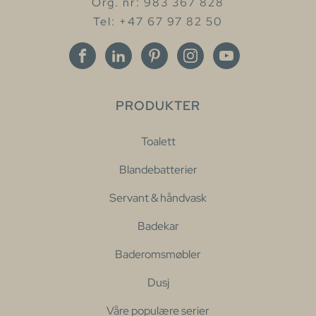
Org. nr: 983 367 828
Tel: +47 67 97 82 50
PRODUKTER
Toalett
Blandebatterier
Servant & håndvask
Badekar
Baderomsmøbler
Dusj
Våre populære serier