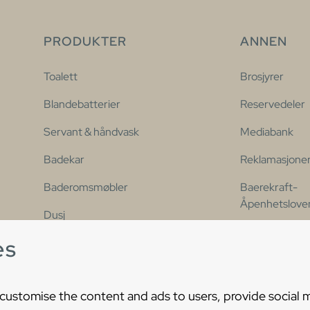
PRODUKTER
ANNEN
Toalett
Brosjyrer
Blandebatterier
Reservedeler
Servant & håndvask
Mediabank
Badekar
Reklamasjone
Baderomsmøbler
Baerekraft-
Åpenhetslove
Dusj
Kontakt oss
es
Våre populære serier
Tilgjengelighe
 customise the content and ads to users, provide social 