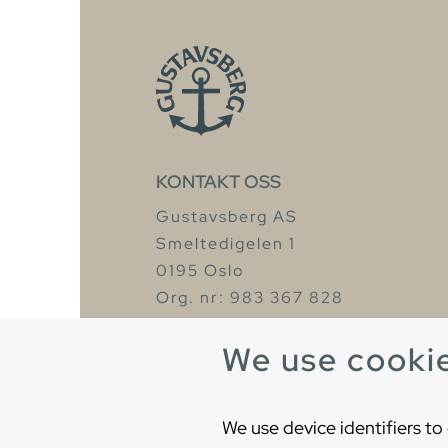
KONTAKT OSS
Gustavsberg AS
Smeltedigelen 1
0195 Oslo
Org. nr: 983 367 828
Tel: +47 67 97 82 50
We use cooki
We use device identifiers to