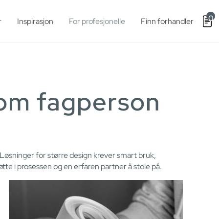
0
r
Inspirasjon
For profesjonelle
Finn forhandler
som fagperson
. Løsninger for større design krever smart bruk,
øtte i prosessen og en erfaren partner å stole på.