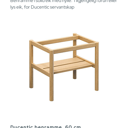
Benramme i solid eik med hylle. Tilgjengelig i brun eller
lys eik, for Ducentic servantskap
Ducentic benramme, 60 cm