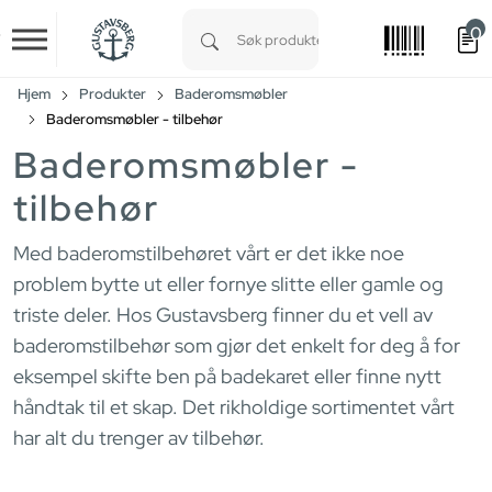
0
Skip to main content
Type 1 or more characters for results.
Hjem
Produkter
Baderomsmøbler
Baderomsmøbler - tilbehør
Baderomsmøbler -
tilbehør
Med baderomstilbehøret vårt er det ikke noe
problem bytte ut eller fornye slitte eller gamle og
triste deler. Hos Gustavsberg finner du et vell av
baderomstilbehør som gjør det enkelt for deg å for
eksempel skifte ben på badekaret eller finne nytt
håndtak til et skap. Det rikholdige sortimentet vårt
har alt du trenger av tilbehør.