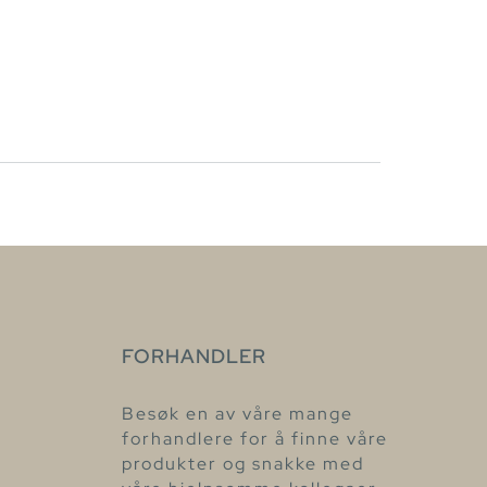
FORHANDLER
Besøk en av våre mange
forhandlere for å finne våre
produkter og snakke med