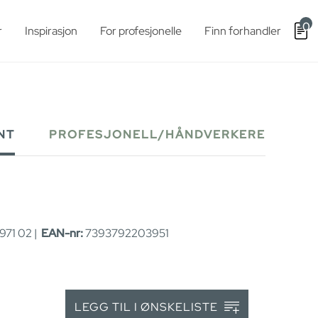
0
r
Inspirasjon
For profesjonelle
Finn forhandler
NT
PROFESJONELL/HÅNDVERKERE
71 02 |
EAN-nr:
7393792203951
LEGG TIL I ØNSKELISTE