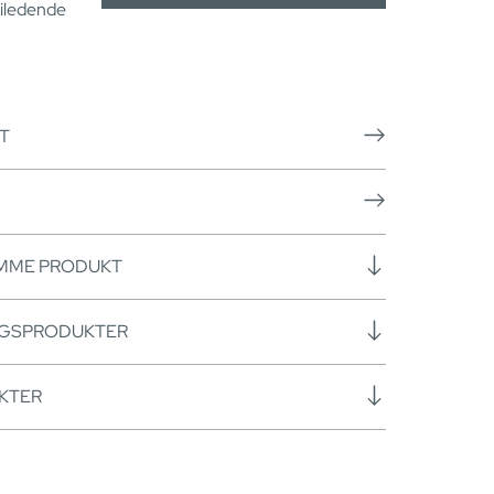
eiledende
T
AMME PRODUKT
NGSPRODUKTER
KTER