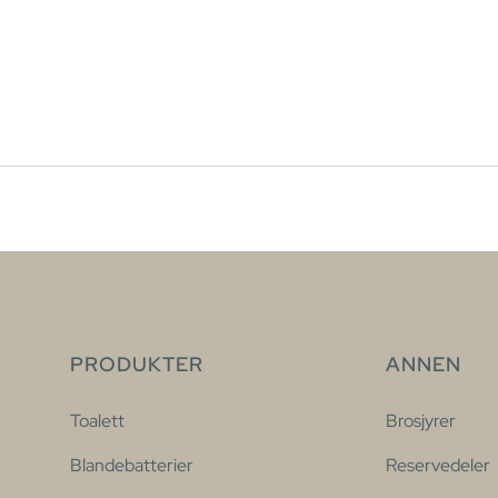
PRODUKTER
ANNEN
Toalett
Brosjyrer
Blandebatterier
Reservedeler