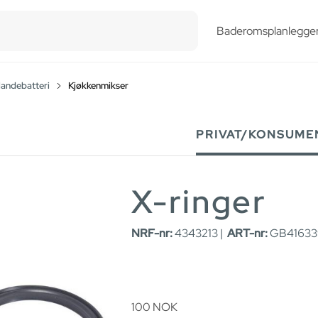
esults.
Baderomsplanlegge
landebatteri
Kjøkkenmikser
PRIVAT/KONSUME
X-ringer
NRF-nr:
4343213 |
ART-nr:
GB416339
100
NOK