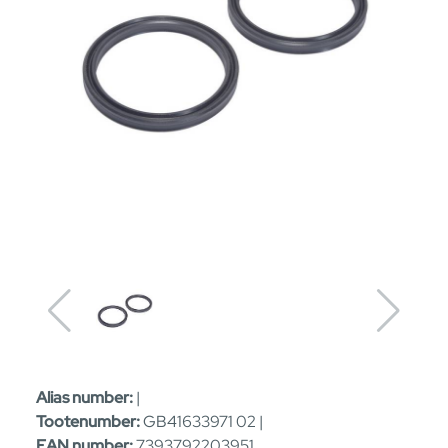
Alias number:
|
Tootenumber:
GB41633971 02 |
EAN number:
7393792203951