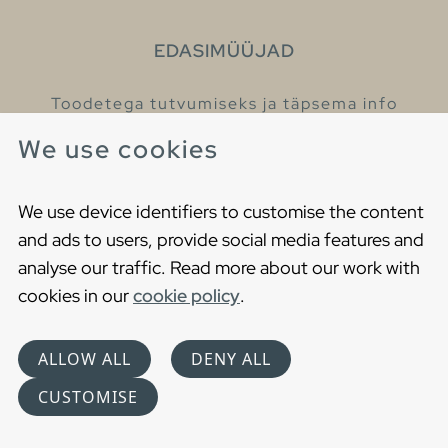
EDASIMÜÜJAD
Toodetega tutvumiseks ja täpsema info
saamiseks külastage meie edasimüüjaid.
We use cookies
Leia lähim edasimüüja
We use device identifiers to customise the content
and ads to users, provide social media features and
analyse our traffic. Read more about our work with
cookies in our
cookie policy
.
Copyright © 2021 Gustavsberg. All Rights Reserved
Cookies
Privaatsuspoliitika
ALLOW ALL
DENY ALL
Choose language
CUSTOMISE