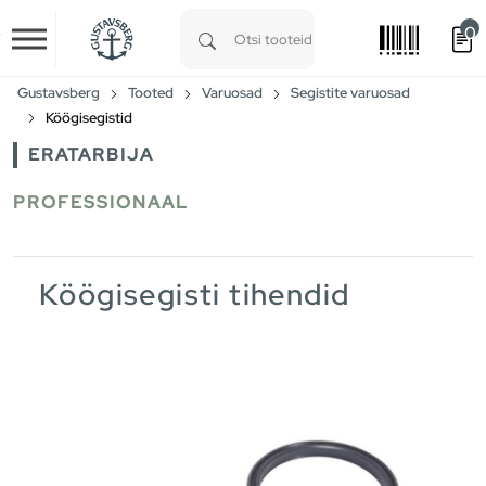
0
Skip to main content
Type 1 or more characters for results.
Gustavsberg
Tooted
Varuosad
Segistite varuosad
Köögisegistid
ERATARBIJA
PROFESSIONAAL
Köögisegisti tihendid