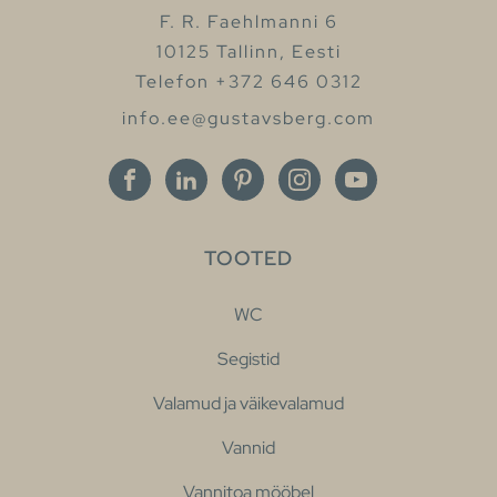
F. R. Faehlmanni 6
10125 Tallinn, Eesti
Telefon +372 646 0312
info.ee@gustavsberg.com
TOOTED
WC
Segistid
Valamud ja väikevalamud
Vannid
Vannitoa mööbel