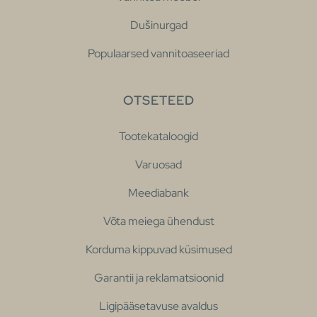
Dušinurgad
Populaarsed vannitoaseeriad
OTSETEED
Tootekataloogid
Varuosad
Meediabank
Võta meiega ühendust
Korduma kippuvad küsimused
Garantii ja reklamatsioonid
Ligipääsetavuse avaldus