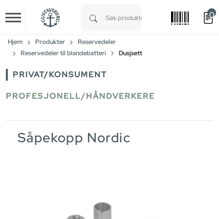
0
Skip to main content
Type 1 or more characters for results.
Hjem
Produkter
Reservedeler
Reservedeler til blandebatteri
Dusjsett
PRIVAT/KONSUMENT
PROFESJONELL/HÅNDVERKERE
Såpekopp Nordic