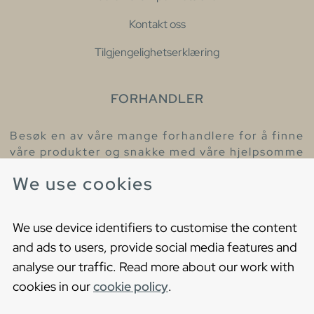
Kontakt oss
Tilgjengelighetserklæring
FORHANDLER
Besøk en av våre mange forhandlere for å finne
våre produkter og snakke med våre hjelpsomme
kollegaer.
We use cookies
Finn din nærmeste forhandler
We use device identifiers to customise the content
and ads to users, provide social media features and
analyse our traffic. Read more about our work with
cookies in our
cookie policy
.
Copyright © 2021 Gustavsberg. All Rights Reserved