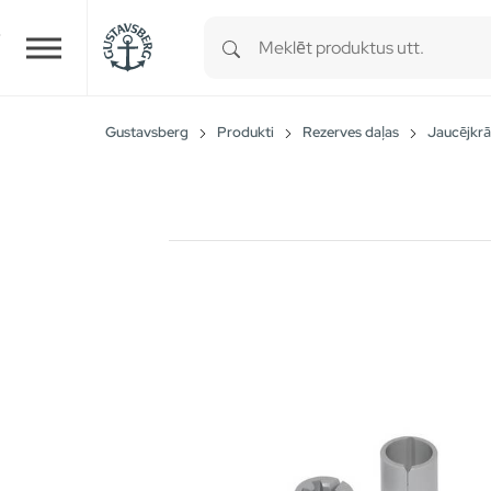
Type 1 or more characters for r
Skip to main content
Gustavsberg
Produkti
Rezerves daļas
Jaucējkrā