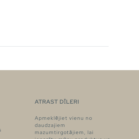
ATRAST DĪLERI
Apmeklējiet vienu no
daudzajiem
s
mazumtirgotājiem, lai