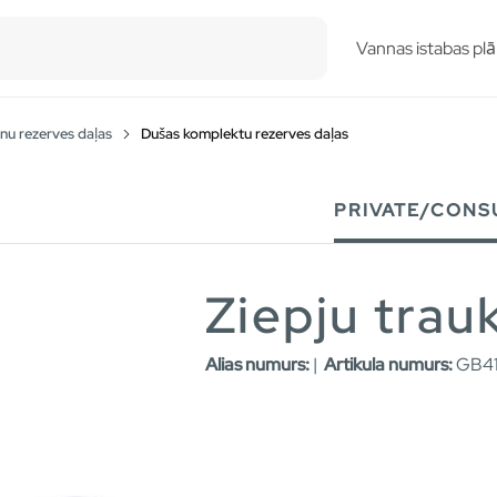
esults.
Vannas istabas plā
nu rezerves daļas
Dušas komplektu rezerves daļas
PRIVATE/CONS
Ziepju trau
Alias numurs:
|
Artikula numurs:
GB41