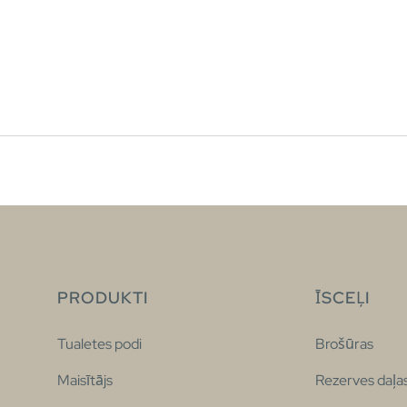
PRODUKTI
ĪSCEĻI
Tualetes podi
Brošūras
Maisītājs
Rezerves daļa