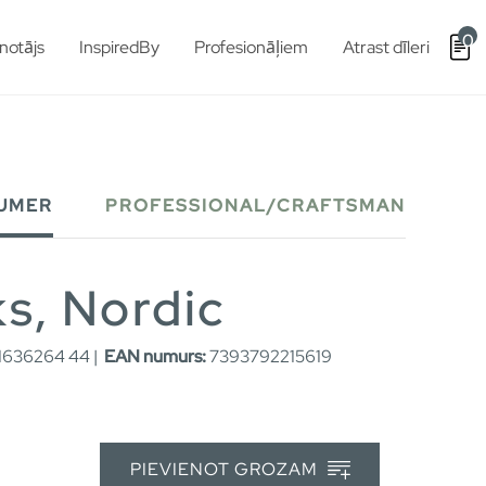
0
notājs
InspiredBy
Profesionāļiem
Atrast dīleri
UMER
PROFESSIONAL/CRAFTSMAN
ks, Nordic
636264 44 |
EAN numurs:
7393792215619
PIEVIENOT GROZAM