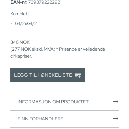
EAN-nr:
7393792222921
Komplett
G1/2xG1/2
346
NOK
(277
NOK
ekskl. MVA) * Prisende er veiledende
cirkapriser.
LEGG TIL I ØNSKELISTE
INFORMASJON OM PRODUKTET
FINN FORHANDLERE