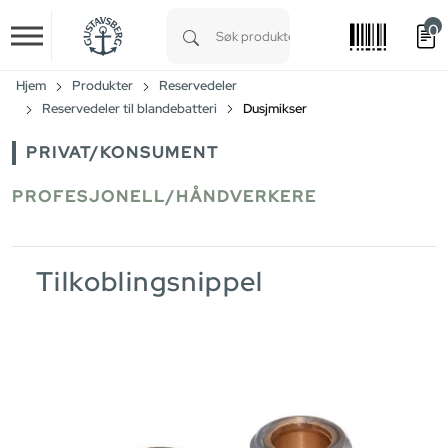
0
Skip to main content
Type 1 or more characters for results.
Hjem
Produkter
Reservedeler
Reservedeler til blandebatteri
Dusjmikser
PRIVAT/KONSUMENT
PROFESJONELL/HÅNDVERKERE
Tilkoblingsnippel