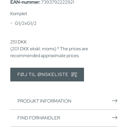
EAN-nummer:
7393792222921
Komplet
G1/2xG1/2
251
DKK
(201
DKK
ekskl. moms) * The prices are
recommended approximate prices.
FØJ TIL ØNSKELISTE
PRODUKT INFORMATION
FIND FORHANDLER