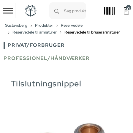
0
Skip to main content
Type 1 or more characters for results.
Gustavsberg
Produkter
Reservedele
Reservedele til armaturer
Reservedele til bruserarmaturer
PRIVAT/FORBRUGER
PROFESSIONEL/HÅNDVÆRKER
Tilslutningsnippel