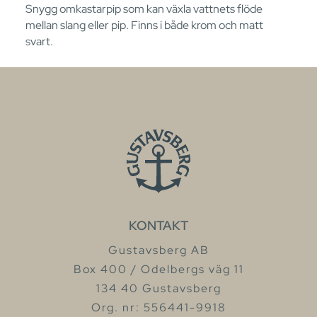
Snygg omkastarpip som kan växla vattnets flöde
mellan slang eller pip. Finns i både krom och matt
svart.
KONTAKT
Gustavsberg AB
Box 400 / Odelbergs väg 11
134 40 Gustavsberg
Org. nr: 556441-9918