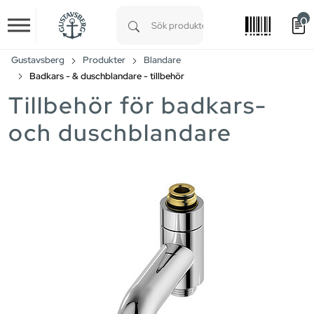
0
Skip to main content
Type 1 or more characters for results.
Gustavsberg
Produkter
Blandare
Badkars - & duschblandare - tillbehör
Tillbehör för badkars-
och duschblandare