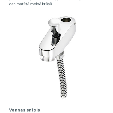
gan matētā melnā krāsā.
Vannas snīpis