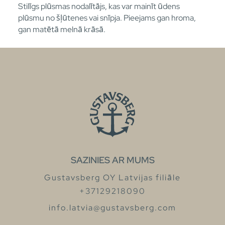
Stilīgs plūsmas nodalītājs, kas var mainīt ūdens
plūsmu no šļūtenes vai snīpja. Pieejams gan hroma,
gan matētā melnā krāsā.
SAZINIES AR MUMS
Gustavsberg OY Latvijas filiāle
+37129218090
info.latvia@gustavsberg.com