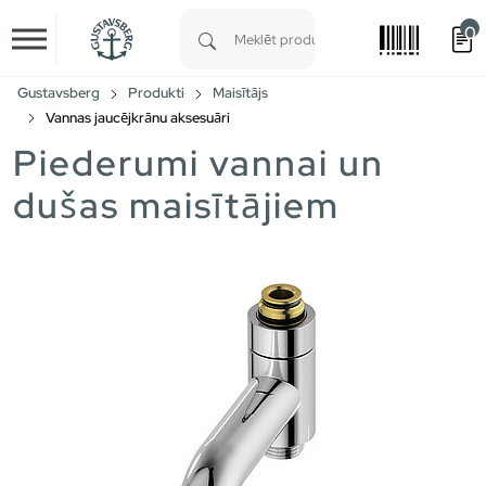
0
Skip to main content
Type 1 or more characters for results.
Gustavsberg
Produkti
Maisītājs
Vannas jaucējkrānu aksesuāri
Piederumi vannai un
dušas maisītājiem