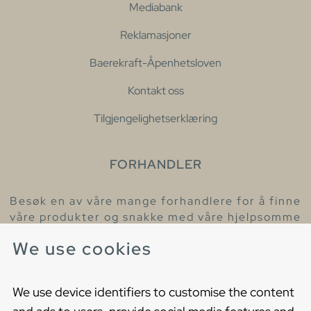
Mediabank
Reklamasjoner
Baerekraft-Åpenhetsloven
Kontakt oss
Tilgjengelighetserklæring
FORHANDLER
Besøk en av våre mange forhandlere for å finne
våre produkter og snakke med våre hjelpsomme
kollegaer.
We use cookies
Finn din nærmeste forhandler
We use device identifiers to customise the content