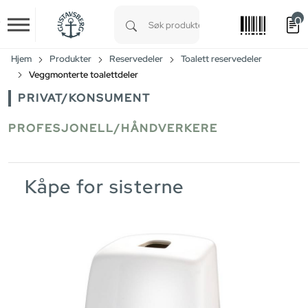
0
Skip to main content
Type 1 or more characters for results.
Hjem
Produkter
Reservedeler
Toalett reservedeler
Veggmonterte toalettdeler
PRIVAT/KONSUMENT
PROFESJONELL/HÅNDVERKERE
Kåpe for sisterne