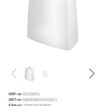
NRF-nr:
6025619 |
ART-nr:
GB185580001200 |
EAN-nr:
7391530061900