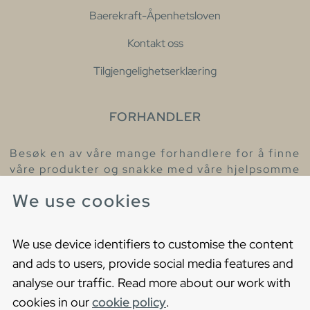
Baerekraft-Åpenhetsloven
Kontakt oss
Tilgjengelighetserklæring
FORHANDLER
Besøk en av våre mange forhandlere for å finne
våre produkter og snakke med våre hjelpsomme
kollegaer.
We use cookies
Finn din nærmeste forhandler
We use device identifiers to customise the content
and ads to users, provide social media features and
analyse our traffic. Read more about our work with
cookies in our
cookie policy
.