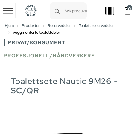
0
Skip to main content
Type 1 or more characters for results.
Hjem
Produkter
Reservedeler
Toalett reservedeler
Veggmonterte toalettdeler
PRIVAT/KONSUMENT
PROFESJONELL/HÅNDVERKERE
Toalettsete Nautic 9M26 -
SC/QR