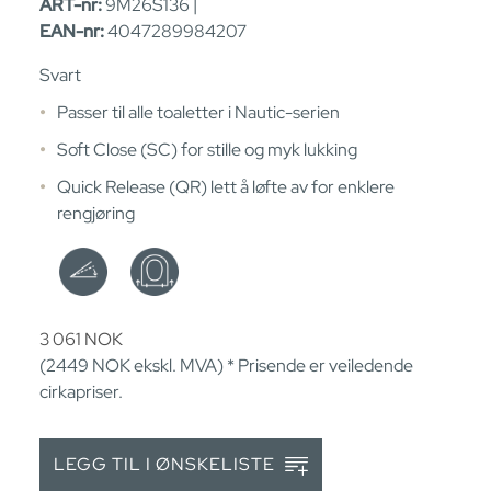
ART-nr:
9M26S136 |
EAN-nr:
4047289984207
Svart
Passer til alle toaletter i Nautic-serien
Soft Close (SC) for stille og myk lukking
Quick Release (QR) lett å løfte av for enklere
rengjøring
3 061
NOK
(2449
NOK
ekskl. MVA) * Prisende er veiledende
cirkapriser.
LEGG TIL I ØNSKELISTE