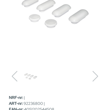
NRF-nr:
|
ART-nr:
92236800 |
EAN-nr:
4051202544508