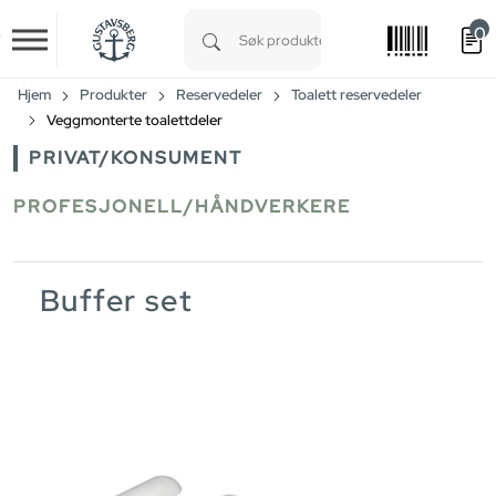
0
Skip to main content
Type 1 or more characters for results.
Hjem
Produkter
Reservedeler
Toalett reservedeler
Veggmonterte toalettdeler
PRIVAT/KONSUMENT
PROFESJONELL/HÅNDVERKERE
Buffer set