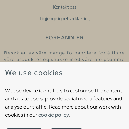
Kontakt oss
Tilgjengelighetserklæring
FORHANDLER
Besøk en av våre mange forhandlere for å finne
våre produkter og snakke med våre hjelpsomme
kollegaer.
We use cookies
Finn din nærmeste forhandler
We use device identifiers to customise the content
and ads to users, provide social media features and
analyse our traffic. Read more about our work with
cookies in our
cookie policy
.
Copyright © 2021 Gustavsberg. All Rights Reserved