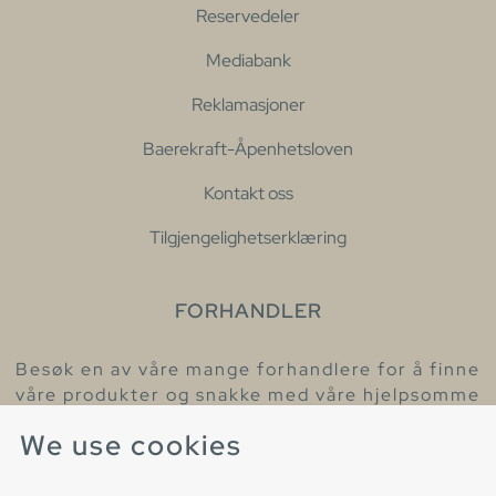
Reservedeler
Mediabank
Reklamasjoner
Baerekraft-Åpenhetsloven
Kontakt oss
Tilgjengelighetserklæring
FORHANDLER
Besøk en av våre mange forhandlere for å finne
våre produkter og snakke med våre hjelpsomme
kollegaer.
We use cookies