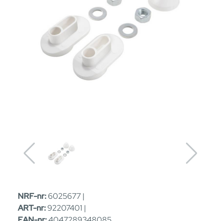
NRF-nr:
6025677 |
ART-nr:
92207401 |
EAN-nr:
4047289348085