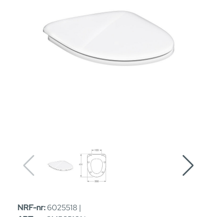
NRF-nr:
6025518 |