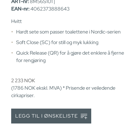
ART-nr:
8M56S101 |
EAN-nr:
4062373888643
Hvitt
Hardt sete som passer toalettene i Nordic-serien
Soft Close (SC) for still og myk lukking
Quick Release (QR) for å gjøre det enklere å fjerne
for rengjøring
2 233
NOK
(1786
NOK
ekskl. MVA) * Prisende er veiledende
cirkapriser.
LEGG TIL I ØNSKELISTE