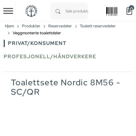
0
Skip to main content
Type 1 or more characters for results.
Hjem
Produkter
Reservedeler
Toalett reservedeler
Veggmonterte toalettdeler
PRIVAT/KONSUMENT
PROFESJONELL/HÅNDVERKERE
Toalettsete Nordic 8M56 -
SC/QR