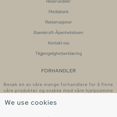
Reservedeler
Mediabank
Reklamasjoner
Baerekraft-Åpenhetsloven
Kontakt oss
Tilgjengelighetserklæring
FORHANDLER
Besøk en av våre mange forhandlere for å finne
våre produkter og snakke med våre hjelpsomme
kollegaer.
We use cookies
Finn din nærmeste forhandler