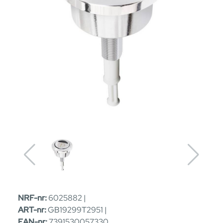
NRF-nr:
6025882 |
ART-nr:
GB19299T2951 |
EAN-nr:
7391530057330