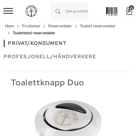
0
Skip to main content
Type 1 or more characters for results.
Hjem
Produkter
Reservedeler
Toalett reservedeler
Toalettstol reservedeler
PRIVAT/KONSUMENT
PROFESJONELL/HÅNDVERKERE
Toalettknapp Duo