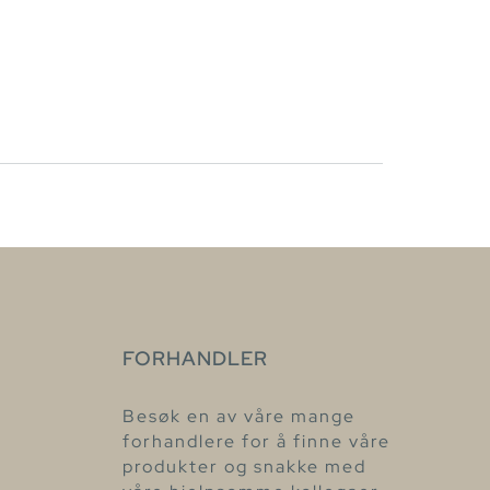
FORHANDLER
Besøk en av våre mange
forhandlere for å finne våre
produkter og snakke med