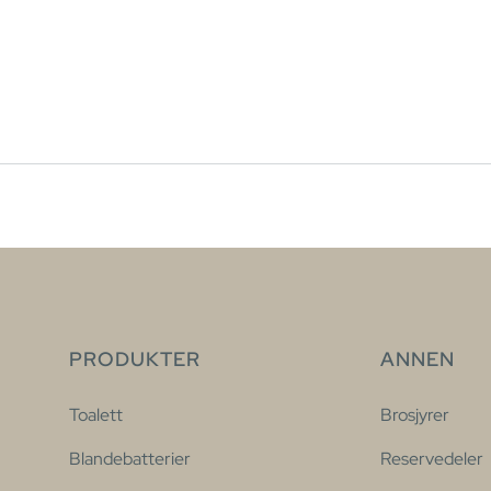
PRODUKTER
ANNEN
Toalett
Brosjyrer
Blandebatterier
Reservedeler