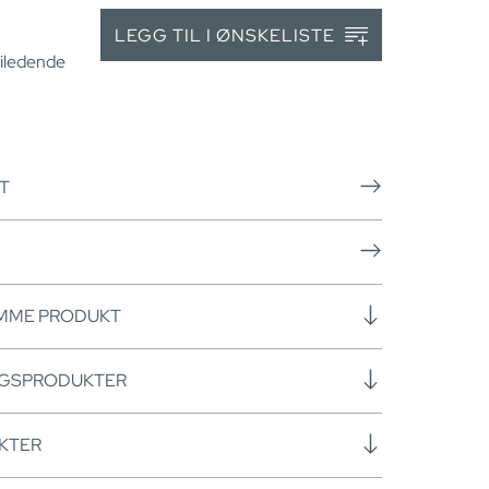
LEGG TIL I ØNSKELISTE
eiledende
T
AMME PRODUKT
NGSPRODUKTER
KTER