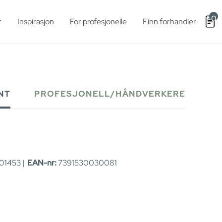
0
r
Inspirasjon
For profesjonelle
Finn forhandler
NT
PROFESJONELL/HÅNDVERKERE
01453 |
EAN-nr:
7391530030081