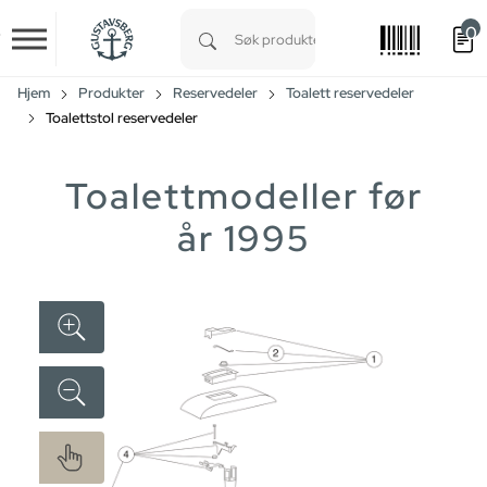
0
Skip to main content
Type 1 or more characters for results.
Hjem
Produkter
Reservedeler
Toalett reservedeler
Toalettstol reservedeler
Toalettmodeller før
år 1995