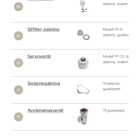
sisterne, toalett
Silfilter, pakning
Modell TF-9,
sisterne, gulvklosett
Servoventil
Modell TF-33, til
sisterne, toalett
Sisternepakning
Til sisterne,
gulvklosett
Avstengingsventil
Til gulvklosett