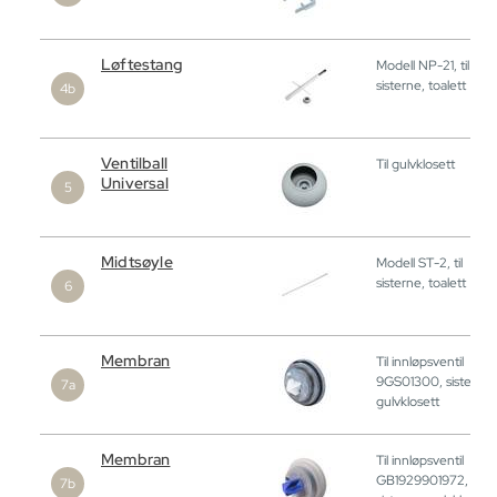
Løftestang
Modell NP-21, til
sisterne, toalett
Ventilball
Til gulvklosett
Universal
Midtsøyle
Modell ST-2, til
sisterne, toalett
Membran
Til innløpsventil
9GS01300, sisterne,
gulvklosett
Membran
Til innløpsventil
GB1929901972,