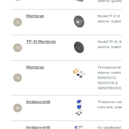
sisterne, gulvklosett
Membran
Modell TF-11, til
sisterne, toalett
TP-10 Membran
Modell TP-10, til
sisterne, toalett
Membran
Til innløpsventil ,
sisterne, toalett
9GN00200,
9GN00210 &
GB19299N0105
Innløpsventil
Til sisternen uten
indre tank, toalett
Innløpsventil
For sidetilkoblet