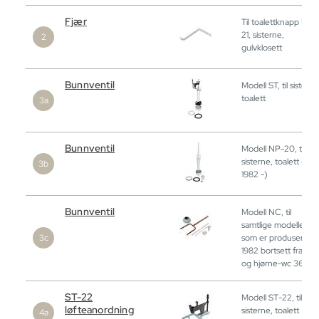
Fjær
Til toalettknapp NT-
21, sisterne,
gulvklosett
Bunnventil
Modell ST, til sisterne
toalett
Bunnventil
Modell NP-20, til
sisterne, toalett (år
1982 -)
Bunnventil
Modell NC, til
samtlige modeller
som er produsert før
1982 bortsett fra 30
og hjørne-wc 360
ST-22
Modell ST-22, til
løfteanordning
sisterne, toalett