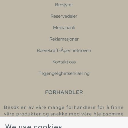
Brosjyrer
Reservedeler
Mediabank
Reklamasjoner
Baerekraft-Åpenhetsloven
Kontakt oss
Tilgjengelighetserklæring
FORHANDLER
Besøk en av våre mange forhandlere for å finne
våre produkter og snakke med våre hjelpsomme
kollegaer.
We use cookies