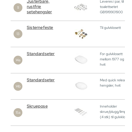
Justerbare,
Leveres i par, til
rustfrie
toalettsetet
setehengsler
GB1919901900
Sisternefeste
Til gulvklosett
Standardseter
For gulvklosett
mellom 1977 og 1995
hvit
Standardseter
Med quick release-
hengsler, hvit
Skruepose
Inneholder
skrue/plugg/limplug
(4 stk) til gulvklosett