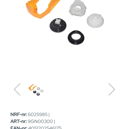
NRF-nr:
6025985 |
ART-nr:
9GN00300 |
EAN-nr:
4051202546175