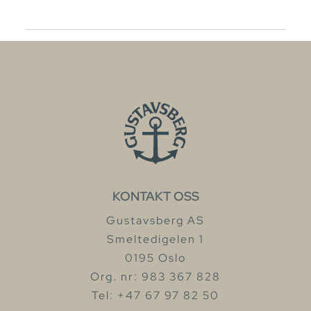
KONTAKT OSS
Gustavsberg AS
Smeltedigelen 1
0195 Oslo
Org. nr: 983 367 828
Tel: +47 67 97 82 50