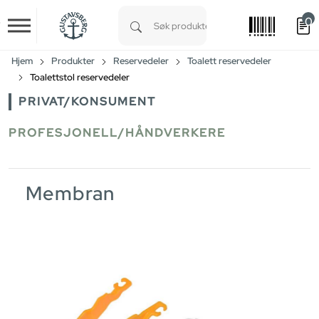
0
Skip to main content
Type 1 or more characters for results.
Hjem
Produkter
Reservedeler
Toalett reservedeler
Toalettstol reservedeler
PRIVAT/KONSUMENT
PROFESJONELL/HÅNDVERKERE
Membran