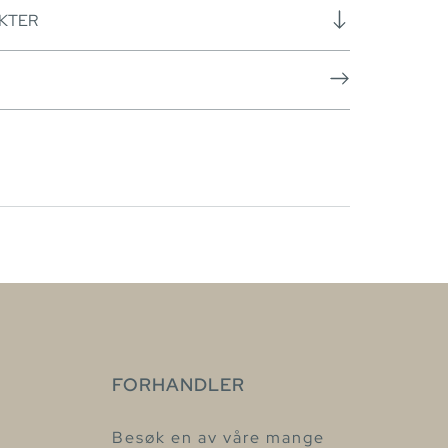
KTER
FORHANDLER
Besøk en av våre mange