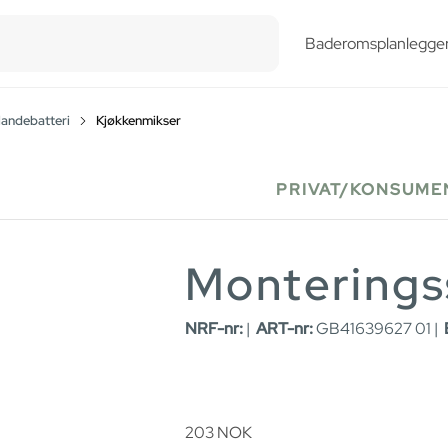
esults.
Baderomsplanlegge
landebatteri
Kjøkkenmikser
PRIVAT/KONSUME
Monterings
NRF-nr:
|
ART-nr:
GB41639627 01 |
203
NOK