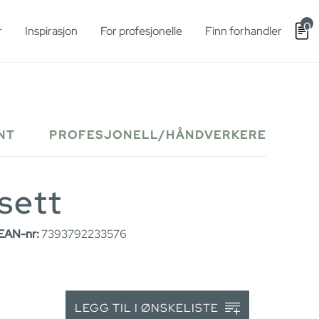
0
r
Inspirasjon
For profesjonelle
Finn forhandler
NT
PROFESJONELL/HÅNDVERKERE
sett
EAN-nr:
7393792233576
LEGG TIL I ØNSKELISTE