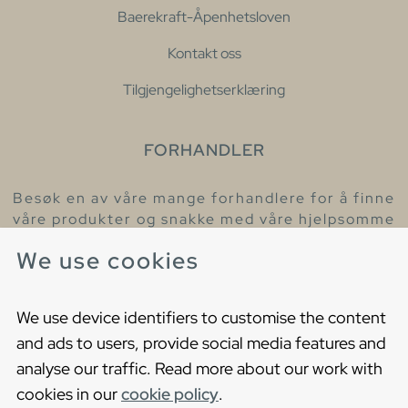
Baerekraft-Åpenhetsloven
Kontakt oss
Tilgjengelighetserklæring
FORHANDLER
Besøk en av våre mange forhandlere for å finne
våre produkter og snakke med våre hjelpsomme
kollegaer.
We use cookies
Finn din nærmeste forhandler
We use device identifiers to customise the content
and ads to users, provide social media features and
analyse our traffic. Read more about our work with
cookies in our
cookie policy
.