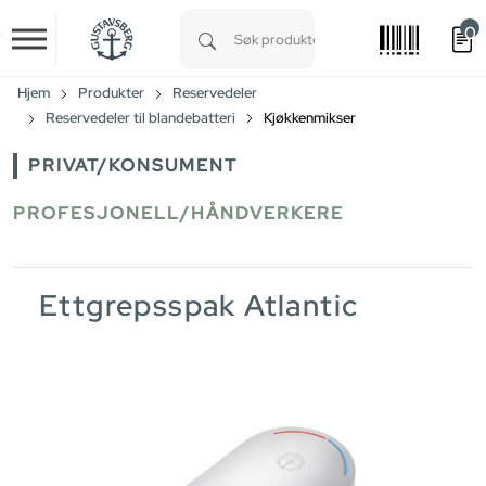
0
Skip to main content
Type 1 or more characters for results.
Hjem
Produkter
Reservedeler
Reservedeler til blandebatteri
Kjøkkenmikser
PRIVAT/KONSUMENT
PROFESJONELL/HÅNDVERKERE
Ettgrepsspak Atlantic