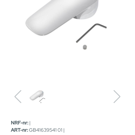
NRF-nr:
|
ART-nr:
GB41639541 01 |