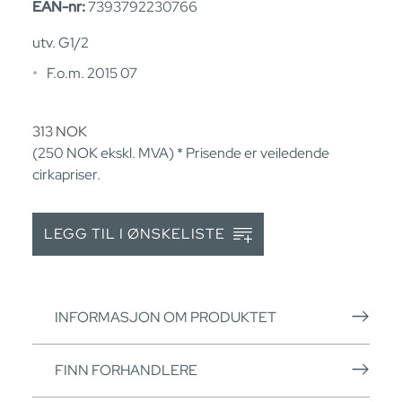
EAN-nr:
7393792230766
utv. G1/2
F.o.m. 2015 07
313
NOK
(250
NOK
ekskl. MVA) * Prisende er veiledende
cirkapriser.
LEGG TIL I ØNSKELISTE
INFORMASJON OM PRODUKTET
FINN FORHANDLERE