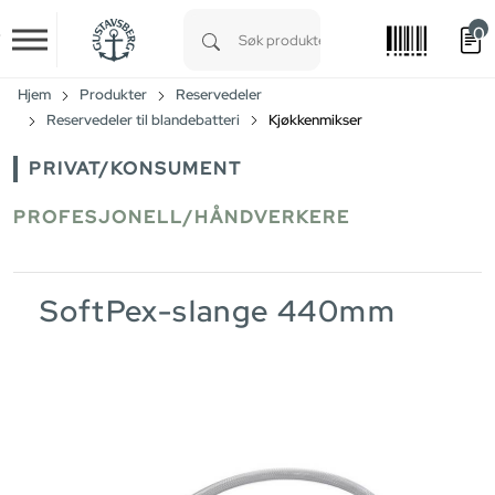
0
Skip to main content
Type 1 or more characters for results.
Hjem
Produkter
Reservedeler
Reservedeler til blandebatteri
Kjøkkenmikser
PRIVAT/KONSUMENT
PROFESJONELL/HÅNDVERKERE
SoftPex-slange 440mm