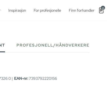
0
r
Inspirasjon
For profesjonelle
Finn forhandler
NT
PROFESJONELL/HÅNDVERKERE
326 0 |
EAN-nr:
7393792220156