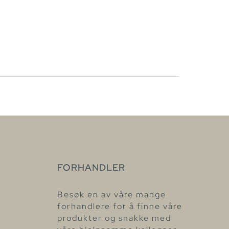
FORHANDLER
Besøk en av våre mange
forhandlere for å finne våre
produkter og snakke med