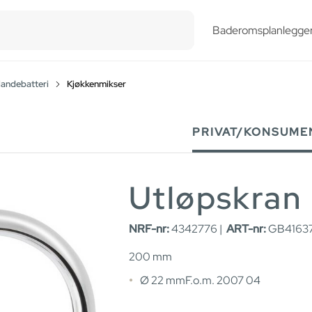
esults.
Baderomsplanlegge
landebatteri
Kjøkkenmikser
PRIVAT/KONSUME
Utløpskran
NRF-nr:
4342776 |
ART-nr:
GB41637
200 mm
Ø 22 mmF.o.m. 2007 04