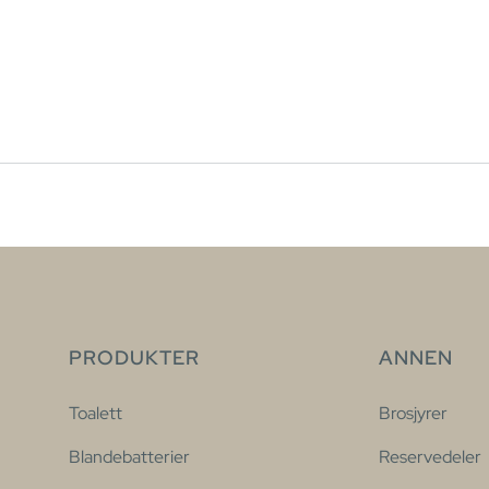
PRODUKTER
ANNEN
Toalett
Brosjyrer
Blandebatterier
Reservedeler