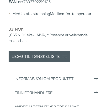
EAN-nr:
7393792219105
Med komforstrømningMed komforttemperatur
831
NOK
(665
NOK
ekskl. MVA) * Prisende er veiledende
cirkapriser.
LEGG TIL I ØNSKELISTE
INFORMASJON OM PRODUKTET
FINN FORHANDLERE
ANDRE ALTERNATIVER FOR SAMME