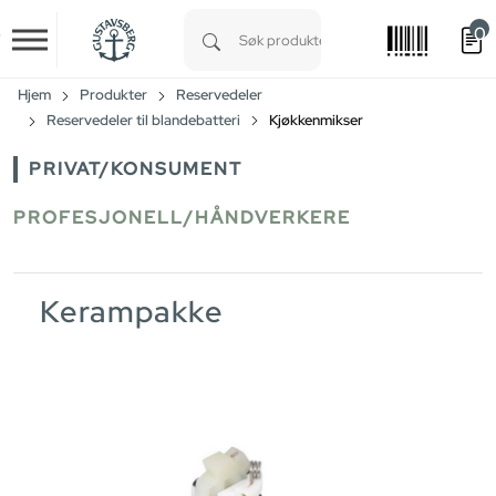
0
Skip to main content
Type 1 or more characters for results.
Hjem
Produkter
Reservedeler
Reservedeler til blandebatteri
Kjøkkenmikser
PRIVAT/KONSUMENT
PROFESJONELL/HÅNDVERKERE
Kerampakke