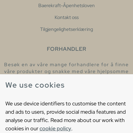
Baerekraft-Åpenhetsloven
Kontakt oss
Tilgjengelighetserklæring
FORHANDLER
Besøk en av våre mange forhandlere for å finne
våre produkter og snakke med våre hjelpsomme
kollegaer.
We use cookies
Finn din nærmeste forhandler
We use device identifiers to customise the content
and ads to users, provide social media features and
analyse our traffic. Read more about our work with
cookies in our
cookie policy
.