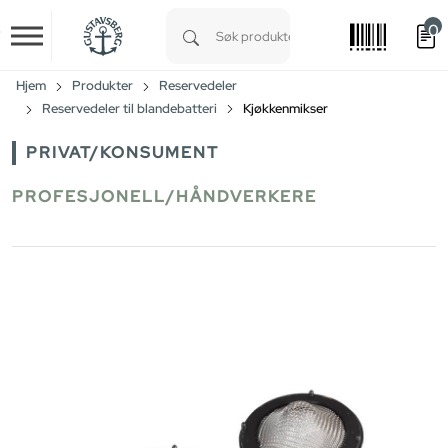
0
Skip to main content
Type 1 or more characters for results.
Hjem
Produkter
Reservedeler
Reservedeler til blandebatteri
Kjøkkenmikser
PRIVAT/KONSUMENT
PROFESJONELL/HÅNDVERKERE