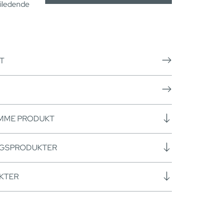
eiledende
T
AMME PRODUKT
NGSPRODUKTER
KTER