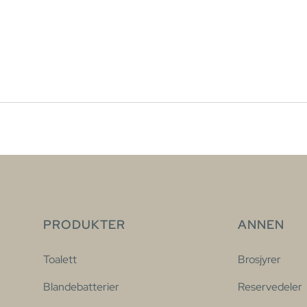
PRODUKTER
ANNEN
Toalett
Brosjyrer
Blandebatterier
Reservedeler