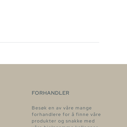
FORHANDLER
Besøk en av våre mange
forhandlere for å finne våre
produkter og snakke med