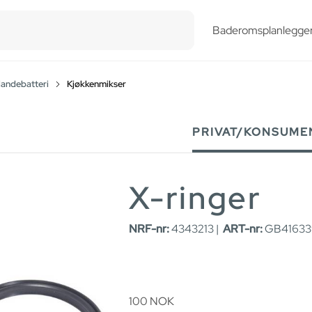
esults.
Baderomsplanlegge
landebatteri
Kjøkkenmikser
PRIVAT/KONSUME
X-ringer
NRF-nr:
4343213 |
ART-nr:
GB416339
100
NOK