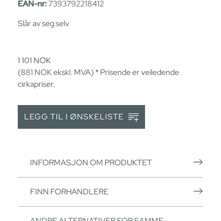
EAN-nr:
7393792218412
Slår av seg selv
1 101
NOK
(881
NOK
ekskl. MVA) * Prisende er veiledende
cirkapriser.
LEGG TIL I ØNSKELISTE
INFORMASJON OM PRODUKTET
FINN FORHANDLERE
ANDRE ALTERNATIVER FOR SAMME