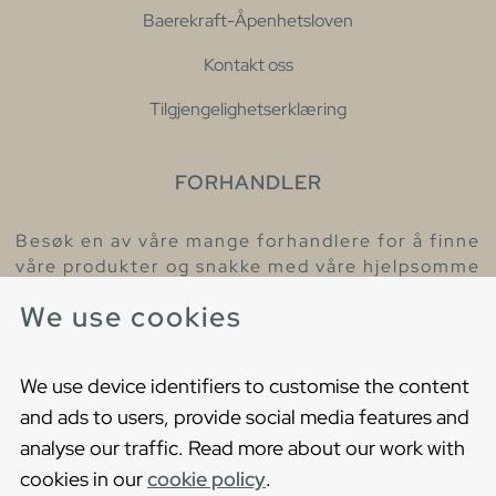
Baerekraft-Åpenhetsloven
Kontakt oss
Tilgjengelighetserklæring
FORHANDLER
Besøk en av våre mange forhandlere for å finne
våre produkter og snakke med våre hjelpsomme
kollegaer.
We use cookies
Finn din nærmeste forhandler
We use device identifiers to customise the content
and ads to users, provide social media features and
analyse our traffic. Read more about our work with
cookies in our
cookie policy
.