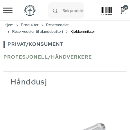
0
Skip to main content
Type 1 or more characters for results.
Hjem
Produkter
Reservedeler
Reservedeler til blandebatteri
Kjøkkenmikser
PRIVAT/KONSUMENT
PROFESJONELL/HÅNDVERKERE
Hånddusj