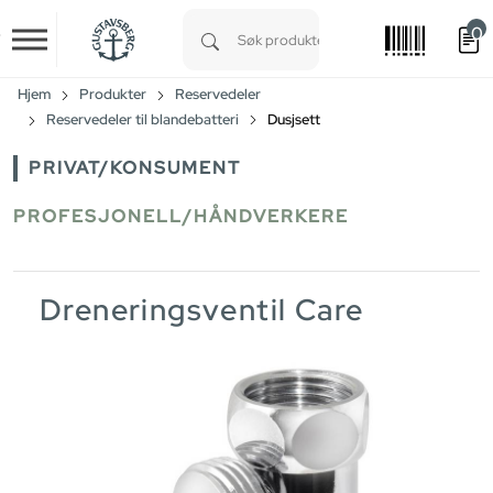
0
Skip to main content
Type 1 or more characters for results.
Hjem
Produkter
Reservedeler
Reservedeler til blandebatteri
Dusjsett
PRIVAT/KONSUMENT
PROFESJONELL/HÅNDVERKERE
Dreneringsventil Care