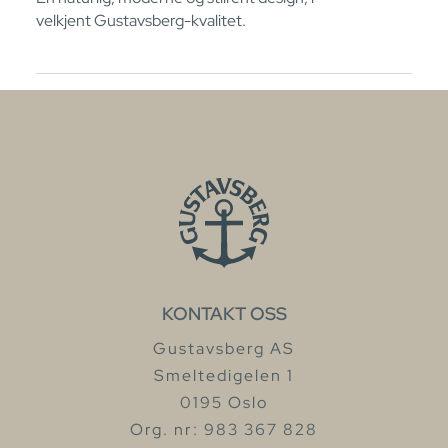
velkjent Gustavsberg-kvalitet.
KONTAKT OSS
Gustavsberg AS
Smeltedigelen 1
0195 Oslo
Org. nr: 983 367 828