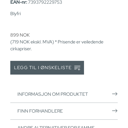
EAN-nr:
7393792229753
Blyfri
899
NOK
(719
NOK
ekskl. MVA) * Prisende er veiledende
cirkapriser.
LEGG TIL I ØNSKELISTE
INFORMASJON OM PRODUKTET
FINN FORHANDLERE
ANDRE ALTERNATIVER FOR SAMME