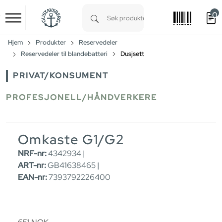
0
Skip to main content
Type 1 or more characters for results.
Hjem
Produkter
Reservedeler
Reservedeler til blandebatteri
Dusjsett
PRIVAT/KONSUMENT
PROFESJONELL/HÅNDVERKERE
Omkaste G1/G2
NRF-nr:
4342934 |
ART-nr:
GB41638465 |
EAN-nr:
7393792226400