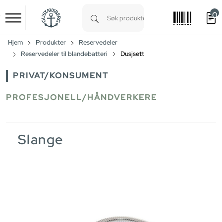
0
Skip to main content
Type 1 or more characters for results.
Hjem
Produkter
Reservedeler
Reservedeler til blandebatteri
Dusjsett
PRIVAT/KONSUMENT
PROFESJONELL/HÅNDVERKERE
Slange