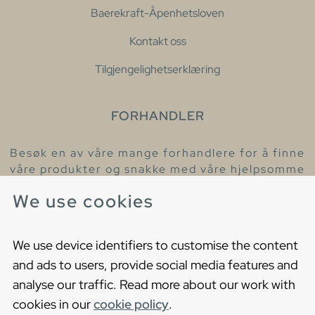
Baerekraft-Åpenhetsloven
Kontakt oss
Tilgjengelighetserklæring
FORHANDLER
Besøk en av våre mange forhandlere for å finne
våre produkter og snakke med våre hjelpsomme
kollegaer.
We use cookies
Finn din nærmeste forhandler
We use device identifiers to customise the content
and ads to users, provide social media features and
analyse our traffic. Read more about our work with
cookies in our
cookie policy
.