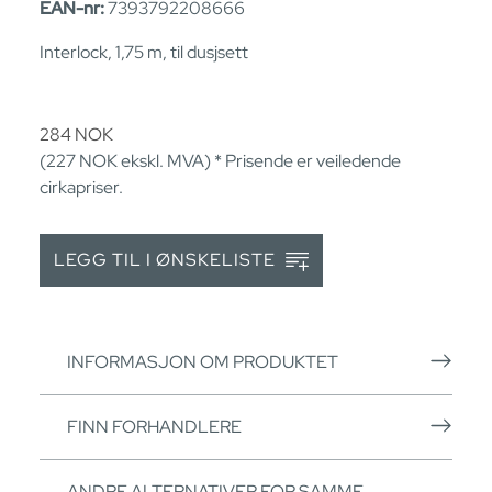
EAN-nr:
7393792208666
Interlock, 1,75 m, til dusjsett
284
NOK
(227
NOK
ekskl. MVA) * Prisende er veiledende
cirkapriser.
LEGG TIL I ØNSKELISTE
INFORMASJON OM PRODUKTET
FINN FORHANDLERE
ANDRE ALTERNATIVER FOR SAMME