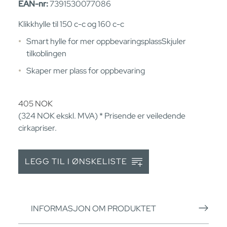
EAN-nr:
7391530077086
Klikkhylle til 150 c-c og 160 c-c
Smart hylle for mer oppbevaringsplassSkjuler
tilkoblingen
Skaper mer plass for oppbevaring
405
NOK
(324
NOK
ekskl. MVA) * Prisende er veiledende
cirkapriser.
LEGG TIL I ØNSKELISTE
INFORMASJON OM PRODUKTET