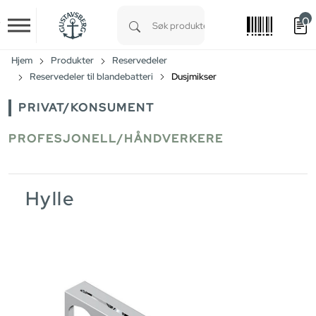
0
Skip to main content
Type 1 or more characters for results.
Hjem
Produkter
Reservedeler
Reservedeler til blandebatteri
Dusjmikser
PRIVAT/KONSUMENT
PROFESJONELL/HÅNDVERKERE
Hylle