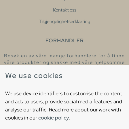
Kontakt oss
Tilgjengelighetserklæring
FORHANDLER
Besøk en av våre mange forhandlere for å finne
våre produkter og snakke med våre hjelpsomme
kollegaer.
We use cookies
Finn din nærmeste forhandler
We use device identifiers to customise the content
and ads to users, provide social media features and
analyse our traffic. Read more about our work with
cookies in our
cookie policy
.
Copyright © 2021 Gustavsberg. All Rights Reserved