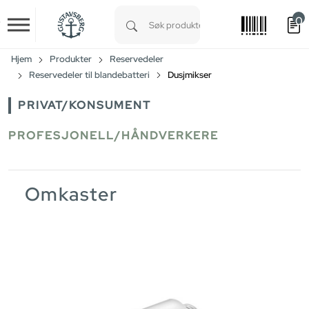
0
Skip to main content
Type 1 or more characters for results.
Hjem
Produkter
Reservedeler
Reservedeler til blandebatteri
Dusjmikser
PRIVAT/KONSUMENT
PROFESJONELL/HÅNDVERKERE
Omkaster