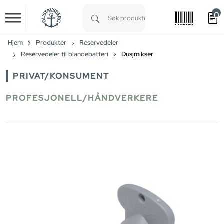
0
Skip to main content
Type 1 or more characters for results.
Hjem
Produkter
Reservedeler
Reservedeler til blandebatteri
Dusjmikser
PRIVAT/KONSUMENT
PROFESJONELL/HÅNDVERKERE