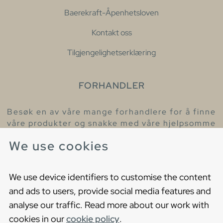
Baerekraft-Åpenhetsloven
Kontakt oss
Tilgjengelighetserklæring
FORHANDLER
Besøk en av våre mange forhandlere for å finne
våre produkter og snakke med våre hjelpsomme
kollegaer.
We use cookies
Finn din nærmeste forhandler
We use device identifiers to customise the content
and ads to users, provide social media features and
analyse our traffic. Read more about our work with
cookies in our
cookie policy
.