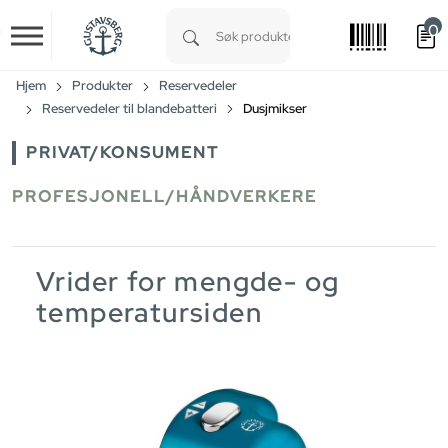
0
Skip to main content
Type 1 or more characters for results.
Hjem
Produkter
Reservedeler
Reservedeler til blandebatteri
Dusjmikser
PRIVAT/KONSUMENT
PROFESJONELL/HÅNDVERKERE
Vrider for mengde- og
temperatursiden