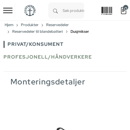
0
Skip to main content
Type 1 or more characters for results.
Hjem
Produkter
Reservedeler
Reservedeler til blandebatteri
Dusjmikser
PRIVAT/KONSUMENT
PROFESJONELL/HÅNDVERKERE
Monteringsdetaljer