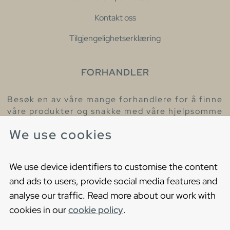
Kontakt oss
Tilgjengelighetserklæring
FORHANDLER
Besøk en av våre mange forhandlere for å finne
våre produkter og snakke med våre hjelpsomme
kollegaer.
We use cookies
Finn din nærmeste forhandler
We use device identifiers to customise the content
and ads to users, provide social media features and
analyse our traffic. Read more about our work with
cookies in our
cookie policy
.
Copyright © 2021 Gustavsberg. All Rights Reserved