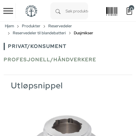
0
Skip to main content
Type 1 or more characters for results.
Hjem
Produkter
Reservedeler
Reservedeler til blandebatteri
Dusjmikser
PRIVAT/KONSUMENT
PROFESJONELL/HÅNDVERKERE
Utløpsnippel