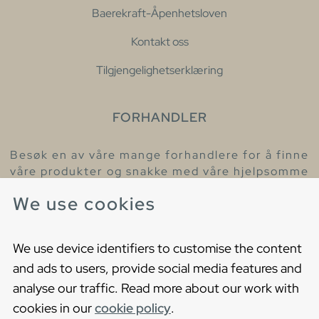
Baerekraft-Åpenhetsloven
Kontakt oss
Tilgjengelighetserklæring
FORHANDLER
Besøk en av våre mange forhandlere for å finne
våre produkter og snakke med våre hjelpsomme
kollegaer.
We use cookies
Finn din nærmeste forhandler
We use device identifiers to customise the content
and ads to users, provide social media features and
analyse our traffic. Read more about our work with
cookies in our
cookie policy
.