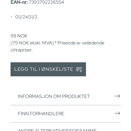
EAN-nr:
7393792226554
G1/2xG1/2
99
NOK
(79
NOK
ekskl. MVA) * Prisende er veiledende
cirkapriser.
LEGG TIL I ØNSKELISTE
INFORMASJON OM PRODUKTET
FINN FORHANDLERE
ANDRE ALTERNATIVER FOR SAMME