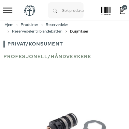
0
Skip to main content
Type 1 or more characters for results.
Hjem
Produkter
Reservedeler
Reservedeler til blandebatteri
Dusjmikser
PRIVAT/KONSUMENT
PROFESJONELL/HÅNDVERKERE