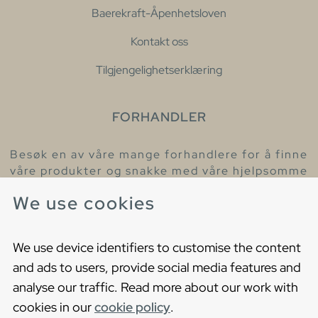
Baerekraft-Åpenhetsloven
Kontakt oss
Tilgjengelighetserklæring
FORHANDLER
Besøk en av våre mange forhandlere for å finne
våre produkter og snakke med våre hjelpsomme
kollegaer.
We use cookies
Finn din nærmeste forhandler
We use device identifiers to customise the content
and ads to users, provide social media features and
analyse our traffic. Read more about our work with
cookies in our
cookie policy
.