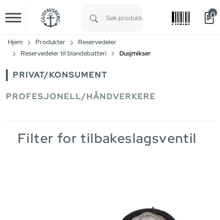
0
Skip to main content
Type 1 or more characters for results.
Hjem
Produkter
Reservedeler
Reservedeler til blandebatteri
Dusjmikser
PRIVAT/KONSUMENT
PROFESJONELL/HÅNDVERKERE
Filter for tilbakeslagsventil