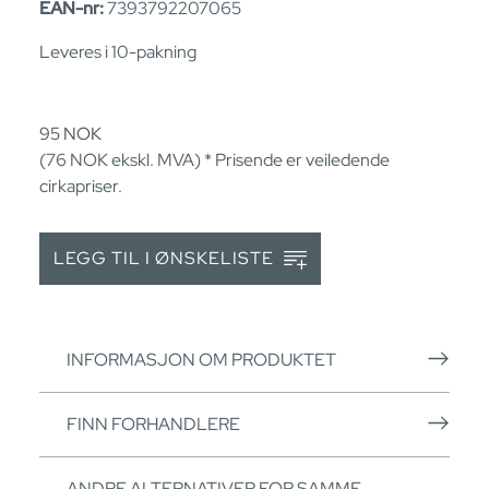
EAN-nr:
7393792207065
Leveres i 10-pakning
95
NOK
(76
NOK
ekskl. MVA) * Prisende er veiledende
cirkapriser.
LEGG TIL I ØNSKELISTE
INFORMASJON OM PRODUKTET
FINN FORHANDLERE
ANDRE ALTERNATIVER FOR SAMME