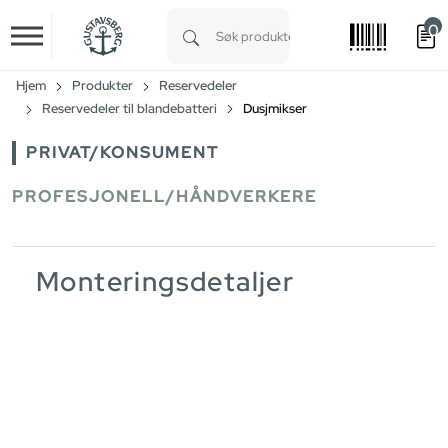
0
Skip to main content
Type 1 or more characters for results.
Hjem
Produkter
Reservedeler
Reservedeler til blandebatteri
Dusjmikser
PRIVAT/KONSUMENT
PROFESJONELL/HÅNDVERKERE
Monteringsdetaljer