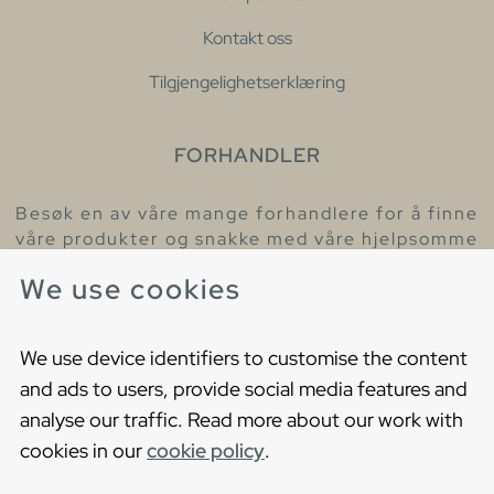
Kontakt oss
Tilgjengelighetserklæring
FORHANDLER
Besøk en av våre mange forhandlere for å finne
våre produkter og snakke med våre hjelpsomme
kollegaer.
We use cookies
Finn din nærmeste forhandler
We use device identifiers to customise the content
and ads to users, provide social media features and
analyse our traffic. Read more about our work with
cookies in our
cookie policy
.
Copyright © 2021 Gustavsberg. All Rights Reserved