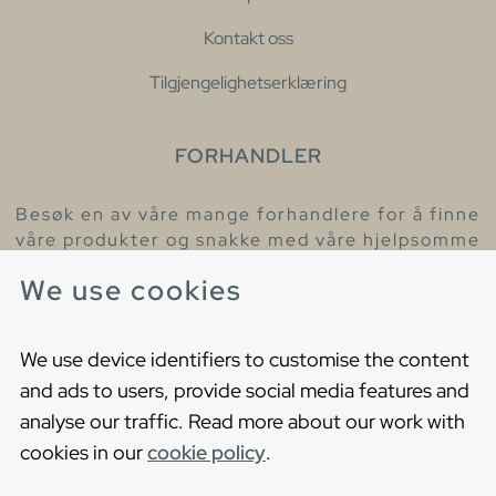
Kontakt oss
Tilgjengelighetserklæring
FORHANDLER
Besøk en av våre mange forhandlere for å finne
våre produkter og snakke med våre hjelpsomme
kollegaer.
We use cookies
Finn din nærmeste forhandler
We use device identifiers to customise the content
and ads to users, provide social media features and
analyse our traffic. Read more about our work with
cookies in our
cookie policy
.
Copyright © 2021 Gustavsberg. All Rights Reserved