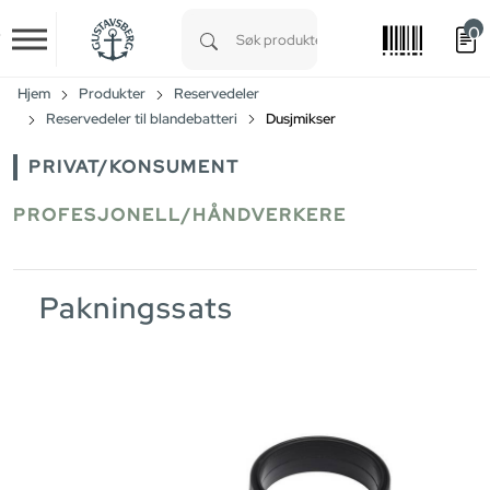
0
Skip to main content
Type 1 or more characters for results.
Hjem
Produkter
Reservedeler
Reservedeler til blandebatteri
Dusjmikser
PRIVAT/KONSUMENT
PROFESJONELL/HÅNDVERKERE
Pakningssats