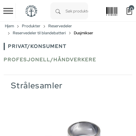
0
Skip to main content
Type 1 or more characters for results.
Hjem
Produkter
Reservedeler
Reservedeler til blandebatteri
Dusjmikser
PRIVAT/KONSUMENT
PROFESJONELL/HÅNDVERKERE
Strålesamler