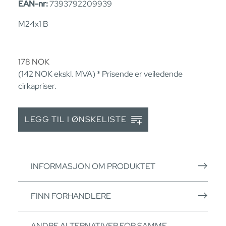
EAN-nr:
7393792209939
M24x1 B
178
NOK
(142
NOK
ekskl. MVA) * Prisende er veiledende
cirkapriser.
LEGG TIL I ØNSKELISTE
INFORMASJON OM PRODUKTET
FINN FORHANDLERE
ANDRE ALTERNATIVER FOR SAMME