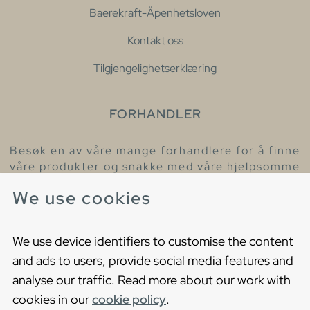
Baerekraft-Åpenhetsloven
Kontakt oss
Tilgjengelighetserklæring
FORHANDLER
Besøk en av våre mange forhandlere for å finne
våre produkter og snakke med våre hjelpsomme
kollegaer.
We use cookies
Finn din nærmeste forhandler
We use device identifiers to customise the content
and ads to users, provide social media features and
analyse our traffic. Read more about our work with
cookies in our
cookie policy
.