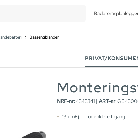
esults.
Baderomsplanlegge
landebatteri
Bassengblander
PRIVAT/KONSUME
Monterings
NRF-nr:
4343341 |
ART-nr:
GB43000
13mmFjær for enklere tilgang