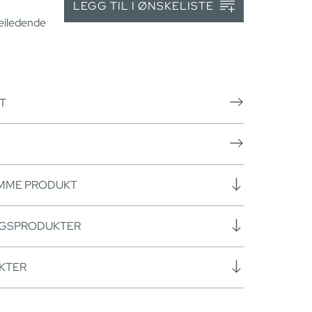
LEGG TIL I ØNSKELISTE
veiledende
T
AMME PRODUKT
NGSPRODUKTER
KTER