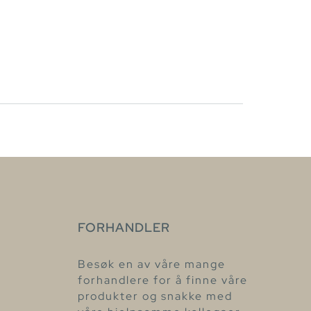
FORHANDLER
Besøk en av våre mange
forhandlere for å finne våre
produkter og snakke med