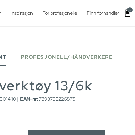
0
r
Inspirasjon
For profesjonelle
Finn forhandler
NT
PROFESJONELL/HÅNDVERKERE
verktøy 13/6k
014 10 |
EAN-nr:
7393792226875