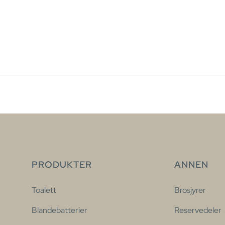
PRODUKTER
ANNEN
Toalett
Brosjyrer
Blandebatterier
Reservedeler