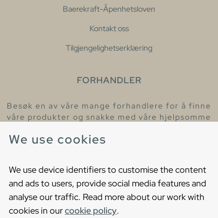
Baerekraft-Åpenhetsloven
Kontakt oss
Tilgjengelighetserklæring
FORHANDLER
Besøk en av våre mange forhandlere for å finne
våre produkter og snakke med våre hjelpsomme
kollegaer.
We use cookies
Finn din nærmeste forhandler
We use device identifiers to customise the content
and ads to users, provide social media features and
analyse our traffic. Read more about our work with
cookies in our
cookie policy
.