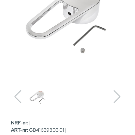
NRF-nr:
|
ART-nr:
GB41639803 01 |