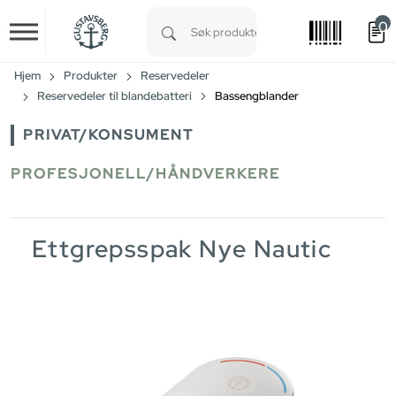
0
Skip to main content
Type 1 or more characters for results.
Hjem
Produkter
Reservedeler
Reservedeler til blandebatteri
Bassengblander
PRIVAT/KONSUMENT
PROFESJONELL/HÅNDVERKERE
Ettgrepsspak Nye Nautic