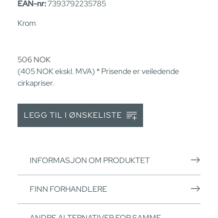
EAN-nr:
7393792235785
Krom
506
NOK
(405
NOK
ekskl. MVA) * Prisende er veiledende
cirkapriser.
LEGG TIL I ØNSKELISTE
INFORMASJON OM PRODUKTET
FINN FORHANDLERE
ANDRE ALTERNATIVER FOR SAMME