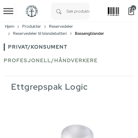
0
Skip to main content
Type 1 or more characters for results.
Hjem
Produkter
Reservedeler
Reservedeler til blandebatteri
Bassengblander
PRIVAT/KONSUMENT
PROFESJONELL/HÅNDVERKERE
Ettgrepspak Logic