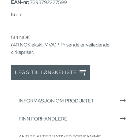
EAN-nr:
7393792227599
Krom
514
NOK
(411
NOK
ekskl. MVA) * Prisende er veiledende
cirkapriser.
LEGG TIL I ØNSKELISTE
INFORMASJON OM PRODUKTET
FINN FORHANDLERE
ANDRE ALTERNATIVER FOR SAMME