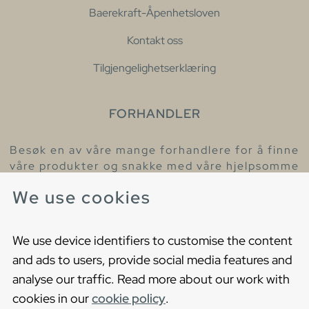
Baerekraft-Åpenhetsloven
Kontakt oss
Tilgjengelighetserklæring
FORHANDLER
Besøk en av våre mange forhandlere for å finne
våre produkter og snakke med våre hjelpsomme
kollegaer.
We use cookies
Finn din nærmeste forhandler
We use device identifiers to customise the content
and ads to users, provide social media features and
analyse our traffic. Read more about our work with
cookies in our
cookie policy
.