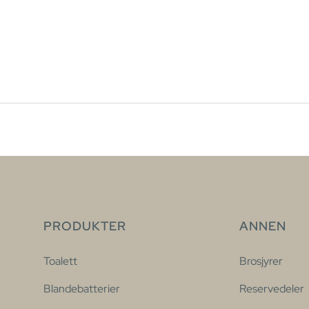
PRODUKTER
ANNEN
Toalett
Brosjyrer
Blandebatterier
Reservedeler