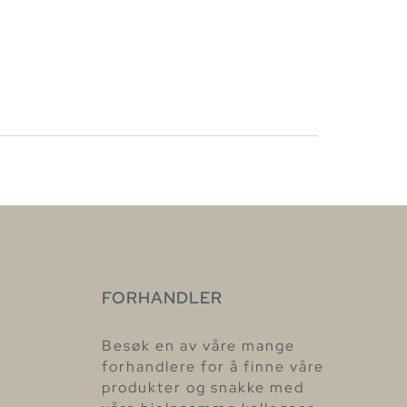
FORHANDLER
Besøk en av våre mange
forhandlere for å finne våre
produkter og snakke med