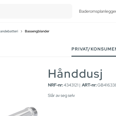
esults.
Baderomsplanlegge
landebatteri
Bassengblander
PRIVAT/KONSUME
Hånddusj
NRF-nr:
4343121 |
ART-nr:
GB416338
Slår av seg selv